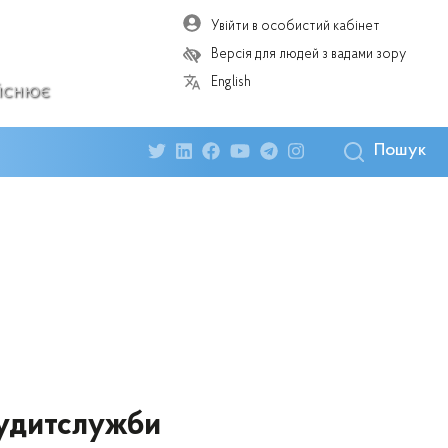
Увійти в особистий кабінет
Версія для людей з вадами зору
English
ійснює
Пошук
жаудитслужби